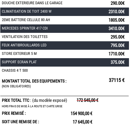
DOUCHE EXTERIEURE DANS LE GARAGE
290.00€
CLIMATISATION DE TOIT 2400 W
2310.00€
2EME BATTERIE CELLULE 80 AH
1805.00€
MERCEDES SPRINTER 417 CDI
3410.00€
VENTILATION DES TOILETTES
295.00€
FEUX ANTIBROUILLARDS LED
795.00€
STORE EXTERIEUR 5 M
1710.00€
SUPPORT ECRAN PLAT
375.00€
CHASSIS 4 T 500
37115 €
MONTANT TOTAL DES EQUIPEMENTS :
(NON OBLIGATOIRES)
: (du modèle exposé)
172 545,00 €
PRIX TOTAL TTC
HORS FRAIS DE MISE À LA ROUTE ET CARTE GRISE
PRIX REMISÉ :
154 900,00 €
SOIT UNE REMISE DE :
17 645,00 €