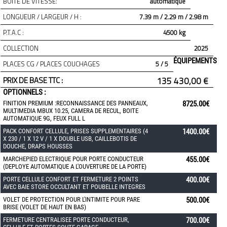
BOITE DE VITESSE:
automatique
LONGUEUR / LARGEUR / H :
7.39 m / 2.29 m / 2.98 m
P.T.A.C :
4500 kg
COLLECTION
2025
ÉQUIPEMENTS
PLACES CG / PLACES COUCHAGES
5 / 5
PRIX DE BASE TTC :
135 430,00 €
OPTIONNELS :
FINITION PREMIUM :RECONNAISSANCE DES PANNEAUX,
8725.00€
MULTIMEDIA MBUX 10.25, CAMERA DE RECUL, BOITE
AUTOMATIQUE 9G, FEUX FULL L
PACK CONFORT CELLULE, PRISES SUPPLEMENTAIRES (4
1400.00€
X 230 / 1 X 12 V / 1 X DOUBLE USB, CAILLEBOTIS DE
DOUCHE, DRAPS HOUSSES
MARCHEPIED ELECTRIQUE POUR PORTE CONDUCTEUR
455.00€
(DEPLOYE AUTOMATIQUE A L'OUVERTURE DE LA PORTE)
PORTE CELLULE CONFORT ET FERMETURE 2 POINTS
400.00€
AVEC BAIE STORE OCCULTANT ET POUBELLE INTEGRES
VOLET DE PROTECTION POUR L'INTIMITE POUR PARE
500.00€
BRISE (VOLET DE HAUT EN BAS)
FERMETURE CENTRALISEE PORTE CONDUCTEUR,
700.00€