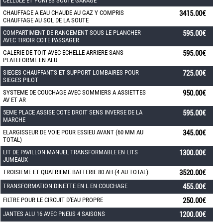
CELLULE ET PORTES SOUTE GARAGE
CHAUFFAGE A EAU CHAUDE AU GAZ Y COMPRIS
3415.00€
CHAUFFAGE AU SOL DE LA SOUTE
COMPARTIMENT DE RANGEMENT SOUS LE PLANCHER
595.00€
AVEC TIROIR COTE PASSAGER
GALERIE DE TOIT AVEC ECHELLE ARRIERE SANS
595.00€
PLATEFORME EN ALU
SIEGES CHAUFFANTS ET SUPPORT LOMBAIRES POUR
725.00€
SIEGES PILOT
SYSTEME DE COUCHAGE AVEC SOMMIERS A ASSIETTES
950.00€
AV ET AR
5EME PLACE ASSISE COTE DROIT SENS INVERSE DE LA
595.00€
MARCHE
ELARGISSEUR DE VOIE POUR ESSIEU AVANT (60 MM AU
345.00€
TOTAL)
LIT DE PAVILLON MANUEL TRANSFORMABLE EN LITS
1300.00€
JUMEAUX
TROISIEME ET QUATRIEME BATTERIE 80 AH (4 AU TOTAL)
3520.00€
TRANSFORMATION DINETTE EN L EN COUCHAGE
455.00€
FILTRE POUR LE CIRCUIT D'EAU PROPRE
250.00€
JANTES ALU 16 AVEC PNEUS 4 SAISONS
1200.00€