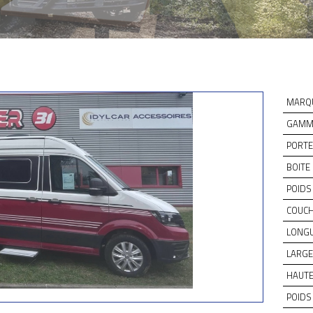
MARQ
GAMME
PORTE
BOITE 
POIDS 
COUCH
LONGU
LARGE
HAUTE
POIDS 