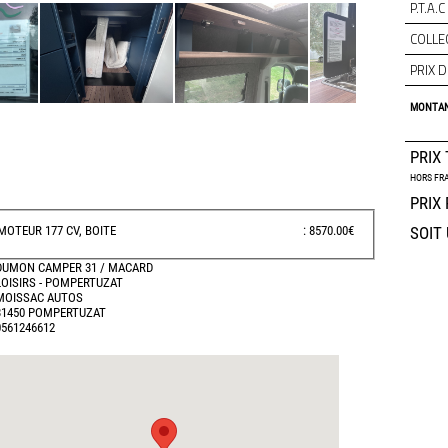
P.T.A.C 
COLLE
PRIX D
MONTAN
PRIX
HORS FRA
PRIX 
MOTEUR 177 CV, BOITE
: 8570.00€
SOIT 
DUMON CAMPER 31 / MACARD
LOISIRS - POMPERTUZAT
MOISSAC AUTOS
31450 POMPERTUZAT
0561246612