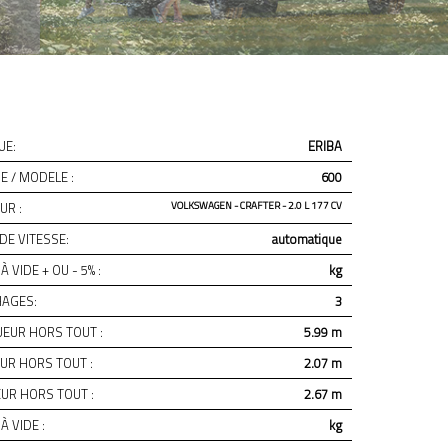
UE:
ERIBA
 / MODELE :
600
UR :
VOLKSWAGEN - CRAFTER - 2.0 L 177 CV
DE VITESSE:
automatique
À VIDE + OU - 5% :
kg
AGES:
3
EUR HORS TOUT :
5.99 m
UR HORS TOUT :
2.07 m
UR HORS TOUT :
2.67 m
À VIDE :
kg